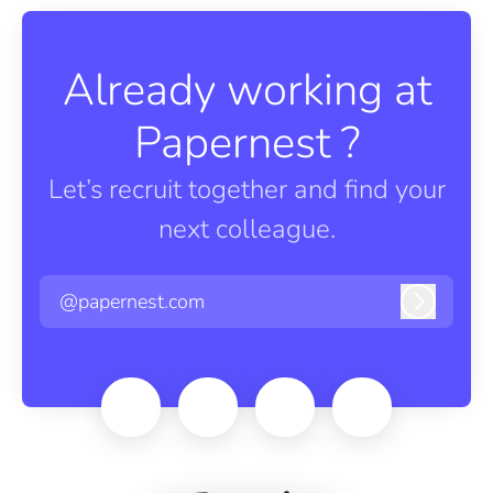
Already working at
Papernest ?
Let’s recruit together and find your
next colleague.
@papernest.com
Log in