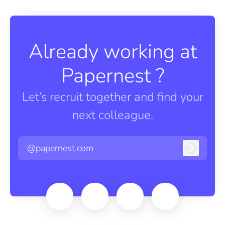
Already working at
Papernest ?
Let’s recruit together and find your
next colleague.
@papernest.com
Log in