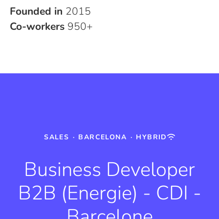
Founded in
2015
Co-workers
950+
SALES
·
BARCELONA
·
HYBRID
Business Developer
B2B (Energie) - CDI -
Barcelone