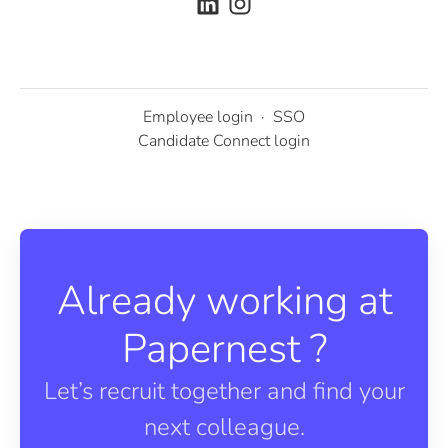
Employee login
·
SSO
Candidate Connect login
Already working at
Papernest ?
Let’s recruit together and find your
next colleague.